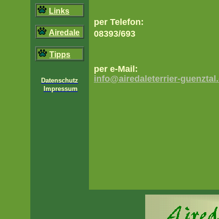
Links
per Telefon:
Airedale
08393/693
Tipps
per e-Mail:
info@airedaleterrier-guenztal
Datenschutz
Impressum